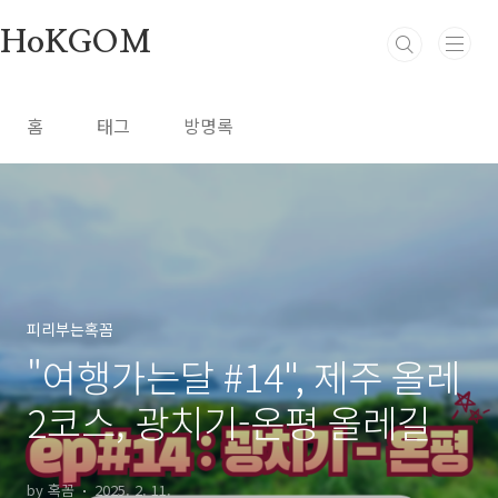
본문 바로가기
HoKGOM
홈
태그
방명록
피리부는혹꼼
"여행가는달 #14", 제주 올레
2코스, 광치기-온평 올레길
by 혹꼼
2025. 2. 11.