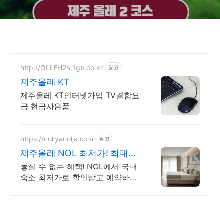
http://OLLEH24.1gb.co.kr
광고
제주올레 KT
제주올레 KT인터넷가입 TV결합요
금 현금사은품
https://nol.yanolja.com
광고
제주올레 NOL 최저가! 최대
70% 더블업 할인!
놓칠 수 없는 혜택! NOL에서 국내
숙소 최저가로 할인받고 예약하세
요!