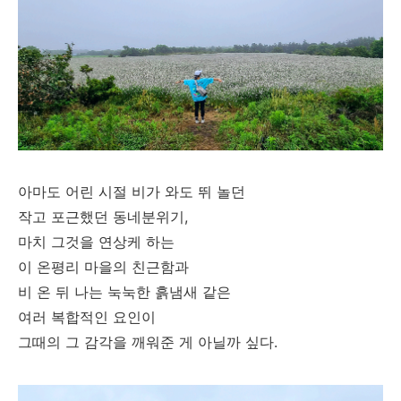
아마도 어린 시절 비가 와도 뛰 놀던
작고 포근했던 동네분위기,
마치 그것을 연상케 하는
이 온평리 마을의 친근함과
비 온 뒤 나는 눅눅한 흙냄새 같은
여러 복합적인 요인이
그때의 그 감각을 깨워준 게 아닐까 싶다.