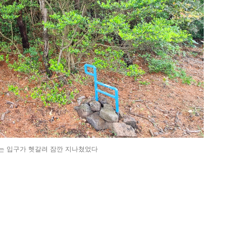
는 입구가 헷갈려 잠깐 지나쳤었다