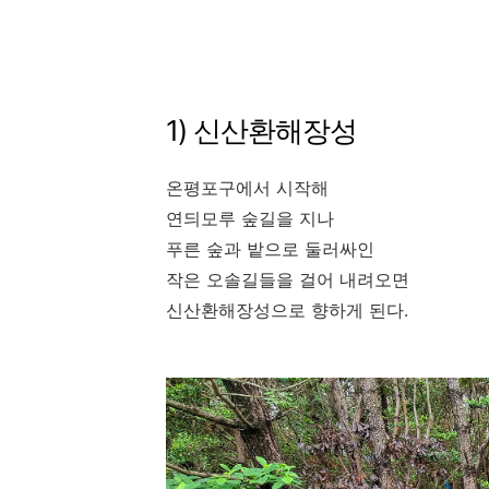
1) 신산환해장성
온평포구에서 시작해
연듸모루 숲길을 지나
푸른 숲과 밭으로 둘러싸인
작은 오솔길들을 걸어 내려오면
신산환해장성으로 향하게 된다.