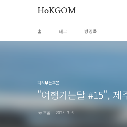
본문 바로가기
HoKGOM
홈
태그
방명록
피리부는혹꼼
"여행가는달 #15", 제
by 혹꼼
2025. 3. 6.