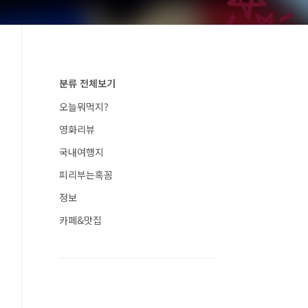
분류 전체보기
오늘뭐먹지?
영화리뷰
국내여행지
피리부는혹꼼
정보
카페&맛집