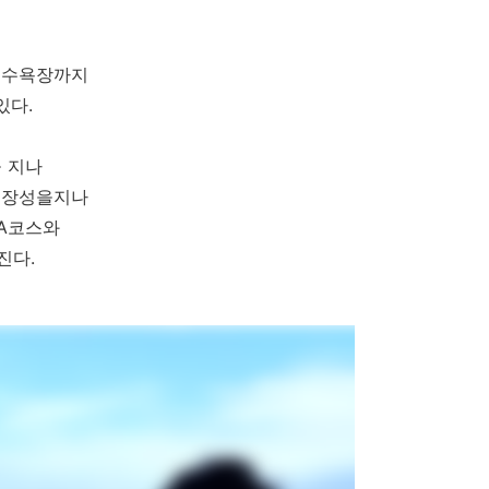
해수욕장까지
있다.
 지나
해장성을지나
A코스와
진다.