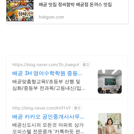
배곧 맛집 정씨함박 배곧점 돈까스 맛집
hokgom.com
https://blog.naver.com/3h_baegot
광고
배곧 3H 영어수학학원 중등부
전과목 내신 전문!
배곧맞춤형교육!/초등부 선행 및
심화/중등부 전과목/고등내신/입
시컨설팅/경시대회 /배곧 맞춤형
교육 실시!
http://blog.naver.com/kh9149
광고
배곧 카카오 공인중개사사무소
배곧 아파트 상가 매매임대
배곧신도시의 모든것 아파트 상가
오피스텔 전문중개 '카톡하듯 편안