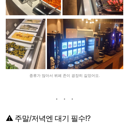
종류가 많아서 뷔페 존이 굉장히 길었어요.
⚠️ 주말/저녁엔 대기 필수!?