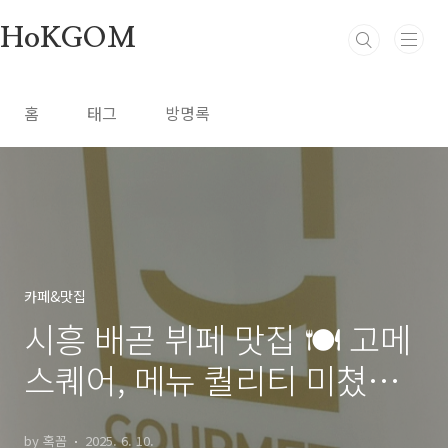
본문 바로가기
HoKGOM
홈
태그
방명록
카페&맛집
시흥 배곧 뷔페 맛집 🍽️ 고메
스퀘어, 메뉴 퀄리티 미쳤다!
(메뉴+맛+분위기 굿✨)
by 혹꼼
2025. 6. 10.