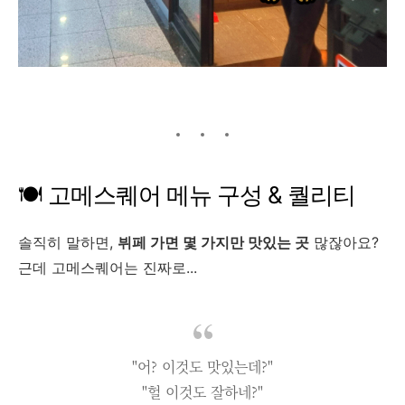
🍽️ 고메스퀘어 메뉴 구성 & 퀄리티
솔직히 말하면,
뷔페 가면 몇 가지만 맛있는 곳
많잖아요?
근데 고메스퀘어는 진짜로...
"어? 이것도 맛있는데?"
"헐 이것도 잘하네?"