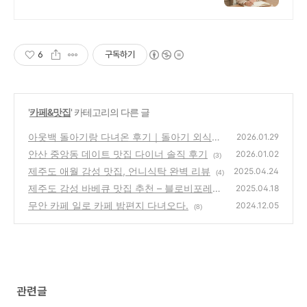
한 상담,계약은 똑 부러지게! 배곧
카카오부동산'
6
구독하기
'
카페&맛집
' 카테고리의 다른 글
아웃백 돌아기랑 다녀온 후기｜돌아기 외식하
2026.01.29
기 좋은 곳
안산 중앙동 데이트 맛집 다이너 솔직 후기
(12)
2026.01.02
(3)
제주도 애월 감성 맛집, 언니식탁 완벽 리뷰
2025.04.24
(4)
제주도 감성 바베큐 맛집 추천 – 블로비포레스
2025.04.18
트 노형점 방문 후기 (투명 돔 바베큐, 반려동
무안 카페 일로 카페 밤편지 다녀오다.
2024.12.05
(8)
물 동반 가능)
(8)
관련글