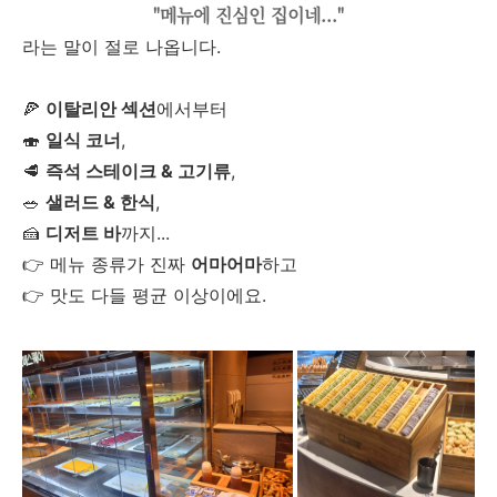
"메뉴에 진심인 집이네..."
라는 말이 절로 나옵니다.
🍕
이탈리안 섹션
에서부터
🍣
일식 코너
,
🥩
즉석 스테이크 & 고기류
,
🥗
샐러드 & 한식
,
🍰
디저트 바
까지...
👉 메뉴 종류가 진짜
어마어마
하고
👉 맛도 다들 평균 이상이에요.